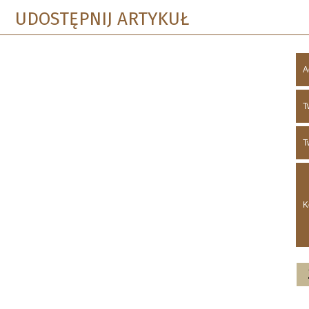
UDOSTĘPNIJ ARTYKUŁ
A
T
T
K