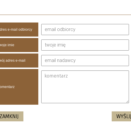
dres e-mail odbiorcy
woje imie
wój adres e-mail
omentarz