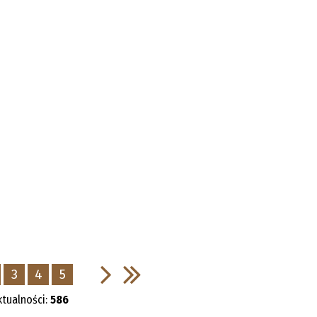
3
4
5
ktualności:
586