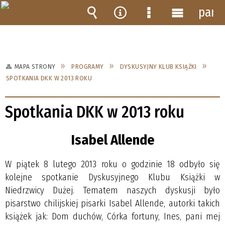
pane
Wyszukiwarka
Narzędzia
Menu
Menu
szczegółowe
główne
MAPA STRONY
PROGRAMY
DYSKUSYJNY KLUB KSIĄŻKI
SPOTKANIA DKK W 2013 ROKU
Spotkania DKK w 2013 roku
Isabel Allende
W piątek 8 lutego 2013 roku o godzinie 18 odbyło się
kolejne spotkanie Dyskusyjnego Klubu Książki w
Niedrzwicy Dużej. Tematem naszych dyskusji było
pisarstwo chilijskiej pisarki Isabel Allende, autorki takich
książek jak: Dom duchów, Córka fortuny, Ines, pani mej