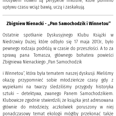
motywem noweli są perypetie miłosne, które pomimo
upływu czasu wciąż bawią, uczą i zaskakują.
Zbigniew Nienacki - „Pan Samochodzik i Winnetou”
Ostatnie spotkanie Dyskusyjnego Klubu Książki w
Niedrzwicy Dużej, które odbyło się 17 maja 2013r., było
pewnego rodzaju podróżą w czasie do przeszłości. A to za
sprawą pana Tomasza, głównego bohatera powieści
Zbigniewa Nienackiego „Pan Samochodzik
i Winnetou”, która była tematem naszej dyskusji. Mieliśmy
okazję przypomnieć sobie młodzieńcze czasy gdy z
wypiekami na twarzy śledziliśmy przygody historyka
sztuki – detektywa, zwanego Panem Samochodzikiem.
Klubowicze zgodnie stwierdzili, że książka jest adresowana
głównie do młodzieży, aczkolwiek poruszony w niej
ponadczasowy temat ekologii mógłby przekonać także