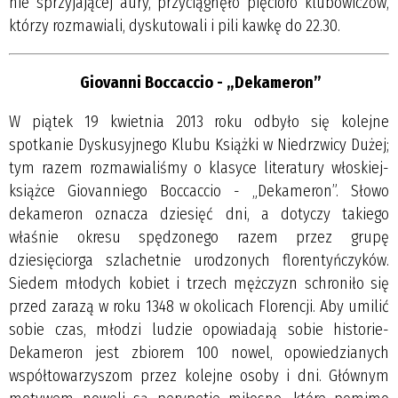
nie sprzyjającej aury, przyciągnęło pięcioro klubowiczów,
którzy rozmawiali, dyskutowali i pili kawkę do 22.30.
Giovanni Boccaccio - „Dekameron”
W piątek 19 kwietnia 2013 roku odbyło się kolejne
spotkanie Dyskusyjnego Klubu Książki w Niedrzwicy Dużej;
tym razem rozmawialiśmy o klasyce literatury włoskiej-
książce Giovanniego Boccaccio - „Dekameron”. Słowo
dekameron oznacza dziesięć dni, a dotyczy takiego
właśnie okresu spędzonego razem przez grupę
dziesięciorga szlachetnie urodzonych florentyńczyków.
Siedem młodych kobiet i trzech mężczyzn schroniło się
przed zarazą w roku 1348 w okolicach Florencji. Aby umilić
sobie czas, młodzi ludzie opowiadają sobie historie-
Dekameron jest zbiorem 100 nowel, opowiedzianych
współtowarzyszom przez kolejne osoby i dni. Głównym