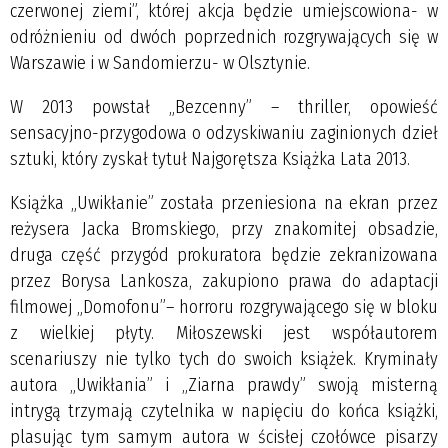
czerwonej ziemi”, której akcja będzie umiejscowiona- w
odróżnieniu od dwóch poprzednich rozgrywających się w
Warszawie i w Sandomierzu- w Olsztynie.
W 2013 powstał „Bezcenny” – thriller, opowieść
sensacyjno-przygodowa o odzyskiwaniu zaginionych dzieł
sztuki, który zyskał tytuł Najgorętsza Książka Lata 2013.
Książka „Uwikłanie” została przeniesiona na ekran przez
reżysera Jacka Bromskiego, przy znakomitej obsadzie,
druga część przygód prokuratora będzie zekranizowana
przez Borysa Lankosza, zakupiono prawa do adaptacji
filmowej „Domofonu”– horroru rozgrywającego się w bloku
z wielkiej płyty. Miłoszewski jest współautorem
scenariuszy nie tylko tych do swoich książek. Kryminały
autora „Uwikłania” i „Ziarna prawdy” swoją misterną
intrygą trzymają czytelnika w napięciu do końca książki,
plasując tym samym autora w ścisłej czołówce pisarzy