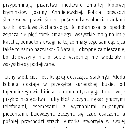
przypominają pisarstwo niedawno zmarłej królowej
kryminałów Joanny Chmielewskiej. Policja prowadzi
śledztwo w sprawie śmierci pośrednika w obrocie dziełami
sztuki Jarosława Sucharskiego. Do notariusza po spadek
zgłasza się pięć córek zmarłego- wszystkie mają na imię
Natalia, ponadto z uwagi na to, że miały tego samego ojca
także to samo nazwisko- 5 Natalii, i okropne zamieszanie,
bo dziewczyny nic o sobie wcześniej nie wiedziały i
wszystkie są podejrzane.
„Cichy wielbiciel” jest książką dotycząca stalkingu. Młoda
kobieta dostaje w przesyłce kurierskiej bukiet od
tajemniczego wielbiciela. Ten romantyczny gest ma swoje
przykre następstwa- Julię ktoś zaczyna nękać głuchymi
telefonami, esemesami z wyznaniami miłosnymi,
prezentami. Dziewczyna zaczyna się czuć osaczona, a
później przychodzi strach. Autorka stworzyła w swojej