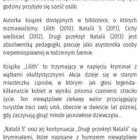
godziny przybyło się sześć osób.
Autorka książek dostępnych w bibliotece, o których
rozmawialiśmy: Lilith (2010), Natalii 5 (2011), Cichy
wielbiciel (2012), Drugi przekręt Natalii (2013) jest
absolwentką pedagogiki, pracuje jako asystentka osoby
niepełnosprawnej w rodzinnym Śremie.
Książka „Lilith” to trzymający w napięciu kryminał z
wątkami okultystycznymi. Akcja dzieje się w starym
miasteczku Lipniów, w którym- jak głosi legenda-
kilkanaście kobiet w wyniku procesu czarownic straciło
życie. Ten niewątpliwie ciekawy walor przyciągający
turystów traci swój urok, obecnie w dwieście lat później,
gdy zaczynają ginąć młode jasnowłose dziewczęta...
„Natalii 5” oraz jej kontynuacja „Drugi przekręt Natalii” są
kryminałami, które napisane z humorem niewątpliwie