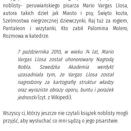
noblisty- peruwiańskiego pisarza Mario Vargas Llosa,
autora takich dzieł jak Miasto i psy, Święto kozła,
Szelmostwa niegrzecznej dziewczynki, Raj tuż za rogiem,
Pantaleon i wizytanki, Kto zabił Palomina Molero,
Rozmowa w katedrze.
7 października 2010, w wieku 74 lat, Mario
Vargas Llosa został uhonorowany Nagrodą
Nobla. Szwedzka Akademia werdykt
uzasadniała tym, że Vargas Llosa został
nagrodzony za kartografię struktur władzy
oraz wyraziste obrazy oporu, buntu i porażek
jednostki
(cyt. z Wikipedi).
Wszyscy ci, którzy jeszcze nie czytali książek noblisty mogli
przyjść, aby wysłuchać co inni sądzą o jego pisarstwie.