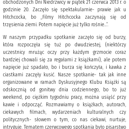
obchodzonych Dni Niedrzwicy w piątek 21 czerwca 2013 r. o
godzinie 20. Zaczęło się spektakularnie- prawie jak u
Hitchcocka, bo „Filmy Hitchcocka zaczynają się od
trzęsienia ziemi. Potem napięcie już tylko rośnie...”.
W naszym przypadku spotkanie zaczęło się od burzy,
która rozpoczęła się tuż po dwudziestej, (niektórzy
uczestnicy mrużąc oczy przy każdym grzmocie coraz
bardziej chowali się za regałami z książkami), ale potem
napięcie już spadało, bo i burza się kończyła, i kawka z
ciastkami zaczęły kusić. Nasze spotkanie- tak jak inne
organizowane w ramach Dyskusyjnego Klubu Książki są
odskocznią od gonitwy dnia codziennego, bo to już
weekend, po ciężkim tygodniu pracy, można usiąść przy
kawie i odpocząć. Rozmawiamy o książkach, autorach,
ciekawych filmach, wydarzeniach kulturalnych czy
politycznych- słowem o tym, co nas ciekawi, nurtuje,
intryguje. Tematem czerwcowego spotkania było pisarstwo