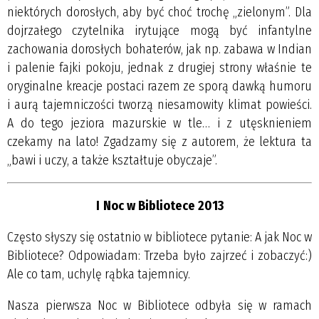
niektórych dorosłych, aby być choć trochę „zielonym”. Dla
dojrzałego czytelnika irytujące mogą być infantylne
zachowania dorosłych bohaterów, jak np. zabawa w Indian
i palenie fajki pokoju, jednak z drugiej strony właśnie te
oryginalne kreacje postaci razem ze sporą dawką humoru
i aurą tajemniczości tworzą niesamowity klimat powieści.
A do tego jeziora mazurskie w tle… i z utęsknieniem
czekamy na lato! Zgadzamy się z autorem, że lektura ta
„bawi i uczy, a także kształtuje obyczaje”.
I
Noc w Bibliotece 2013
Często słyszy się ostatnio w bibliotece pytanie: A jak Noc w
Bibliotece? Odpowiadam: Trzeba było zajrzeć i zobaczyć:)
Ale co tam, uchylę rąbka tajemnicy.
Nasza pierwsza Noc w Bibliotece odbyła się w ramach