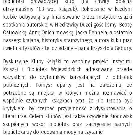
biblioteki prowadzącej klub (na chwilę obecną
otrzymaliśmy 103 wol. książek). Rokrocznie w każdym
klubie odbywają się finansowane przez Instytut Książki
spotkania autorskie; w Niedrzwicy Dużej gościliśmy: Beatę
Ostrowicką, Annę Onichimowską, Jacka Dehnela, a ostatnio
naszego krajana, historyka starożytnego, autora kilku prac
i wielu artykułów z tej dziedziny – pana Krzysztofa Gęburę.
Dyskusyjne Kluby Książki to wspólny projekt Instytutu
Książki i Bibliotek Wojewódzkich adresowany przede
wszystkim do czytelników korzystających z bibliotek
publicznych. Pomysł oparty jest na założeniu, że
potrzebne są miejsca, w których można rozmawiać o
wspólnie czytanych książkach oraz, że nie trzeba być
krytykiem, by czerpać przyjemność z dyskutowania o
literaturze. Celem klubów jest także ożywienie środowisk
skupionych wokół bibliotek oraz zachęcenie samych
bibliotekarzy do kreowania mody na czytanie.