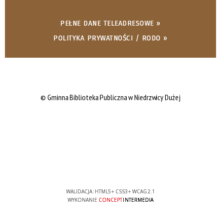
PEŁNE DANE TELEADRESOWE »
POLITYKA PRYWATNOŚCI / RODO »
© Gminna Biblioteka Publiczna w Niedrzwicy Dużej
WALIDACJA:
HTML5
+
CSS3
+
WCAG 2.1
WYKONANIE
CONCEPT
INTERMEDIA