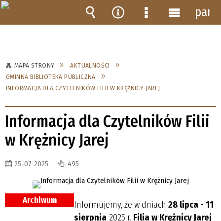
pane
Wyszukiwarka
Narzędzia
Menu
Menu
szczegółowe
główne
MAPA STRONY
AKTUALNOŚCI
GMINNA BIBLIOTEKA PUBLICZNA
INFORMACJA DLA CZYTELNIKÓW FILII W KRĘŻNICY JAREJ
Informacja dla Czytelników Filii
w Krężnicy Jarej
25-07-2025
495
Archiwum
Informujemy, że w dniach
28 lipca - 11
sierpnia
2025 r.
Filia w Krężnicy Jarej