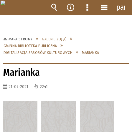
pane
Wyszukiwarka
Narzędzia
Menu
Menu
szczegółowe
główne
MAPA STRONY
GALERIE ZDJĘĆ
GMINNA BIBLIOTEKA PUBLICZNA
DIGITALIZACJA ZASOBÓW KULTUROWYCH
MARIANKA
Marianka
21-07-2021
2241