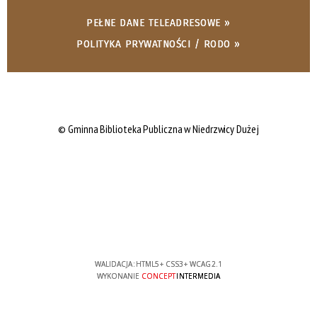
PEŁNE DANE TELEADRESOWE »
POLITYKA PRYWATNOŚCI / RODO »
© Gminna Biblioteka Publiczna w Niedrzwicy Dużej
WALIDACJA:
HTML5
+
CSS3
+
WCAG 2.1
WYKONANIE
CONCEPT
INTERMEDIA