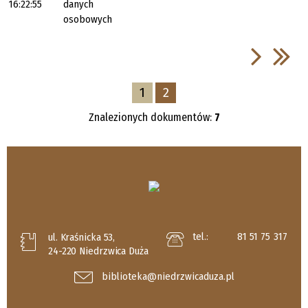
16:22:55
danych
osobowych
1
2
Znalezionych dokumentów:
7
tel.:
81 51 75 317
ul. Kraśnicka 53,
24-220 Niedrzwica Duża
biblioteka@niedrzwicaduza.pl