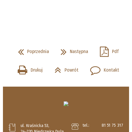
Poprzednia
Następna
Pdf
Drukuj
Powrót
Kontakt
tel.:
81 51 75 317
ul. Kraśnicka 53,
24-220 Niedrzwica Duża