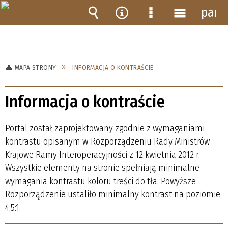
pane
Wyszukiwarka
Narzędzia
Menu
Menu
szczegółowe
główne
MAPA STRONY
INFORMACJA O KONTRAŚCIE
Informacja o kontraście
Portal został zaprojektowany zgodnie z wymaganiami
kontrastu opisanym w Rozporządzeniu Rady Ministrów
Krajowe Ramy Interoperacyjności z 12 kwietnia 2012 r..
Wszystkie elementy na stronie spełniają minimalne
wymagania kontrastu koloru treści do tła. Powyższe
Rozporządzenie ustaliło minimalny kontrast na poziomie
4,5:1.