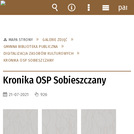
pane
Wyszukiwarka
Narzędzia
Menu
Menu
szczegółowe
główne
MAPA STRONY
GALERIE ZDJĘĆ
GMINNA BIBLIOTEKA PUBLICZNA
DIGITALIZACJA ZASOBÓW KULTUROWYCH
KRONIKA OSP SOBIESZCZANY
Kronika OSP Sobieszczany
21-07-2021
926