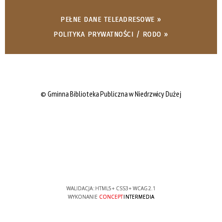
PEŁNE DANE TELEADRESOWE »
POLITYKA PRYWATNOŚCI / RODO »
© Gminna Biblioteka Publiczna w Niedrzwicy Dużej
WALIDACJA:
HTML5
+
CSS3
+
WCAG 2.1
WYKONANIE
CONCEPT
INTERMEDIA