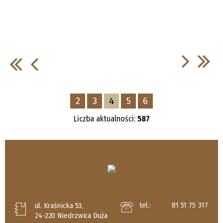
2
3
4
5
6
Liczba aktualności:
587
tel.:
81 51 75 317
ul. Kraśnicka 53,
24-220 Niedrzwica Duża