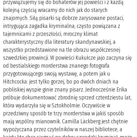
przywiązujemy się do bohaterów jej powieści i z każdą
kolejną częścią wracamy do nich jak do starych
znajomych. Siłą pisarki są dobrze zarysowane postaci,
intrygująca zagadka kryminalna, często powiązana z
tajemnicami z przeszłości, mroczny klimat
charakterystyczny dla literatury skandynawskiej, a
wszystko przedstawione na tle obrazu współczesnej
szwedzkiej prowincji. W powieści Kukułcze jajo zaczyna się
od bestialskiego morderstwa znanego fotografa
przygotowującego swoją wystawę, a potem jak u
Hitchcocka: jest tylko gorzej, bo po dwóch dniach na
pobliskiej wyspie ginie znany pisarz. Jednocześnie Erika
próbuje dokumentować zbrodnię sprzed czterdziestu lat,
która wydarzyła się w Sztokholmie. Oczywiście w
przedziwny sposób te trzy morderstwa w jakiś sposób
mają wspólny mianownik. Camilla Läckberg jest chętnie
wypożyczana przez czytelników w naszej bibliotece, a