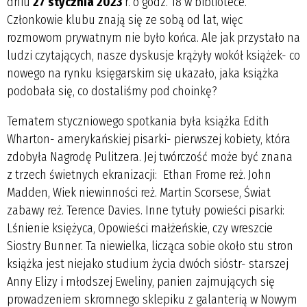
dniu
27 stycznia 2023
r. o godz. 18 w bibliotece.
Członkowie klubu znają się ze sobą od lat, więc
rozmowom prywatnym nie było końca. Ale jak przystało na
ludzi czytających, nasze dyskusje krążyły wokół książek- co
nowego na rynku księgarskim się ukazało, jaka książka
podobała się, co dostaliśmy pod choinkę?
Tematem styczniowego spotkania była książka Edith
Wharton- amerykańskiej pisarki- pierwszej kobiety, która
zdobyła Nagrodę Pulitzera. Jej twórczość może być znana
z trzech świetnych ekranizacji: Ethan Frome reż. John
Madden, Wiek niewinności reż. Martin Scorsese, Świat
zabawy reż. Terence Davies. Inne tytuły powieści pisarki:
Lśnienie księżyca, Opowieści małżeńskie, czy wreszcie
Siostry Bunner. Ta niewielka, licząca sobie około stu stron
książka jest niejako studium życia dwóch sióstr- starszej
Anny Elizy i młodszej Eweliny, panien zajmujących się
prowadzeniem skromnego sklepiku z galanterią w Nowym