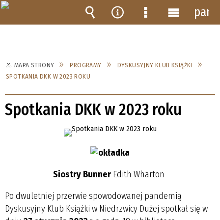
pane
Wyszukiwarka
Narzędzia
Menu
Menu
szczegółowe
główne
MAPA STRONY
PROGRAMY
DYSKUSYJNY KLUB KSIĄŻKI
SPOTKANIA DKK W 2023 ROKU
Spotkania DKK w 2023 roku
Siostry Bunner
Edith Wharton
Po dwuletniej przerwie spowodowanej pandemią
Dyskusyjny Klub Książki w Niedrzwicy Dużej spotkał się w