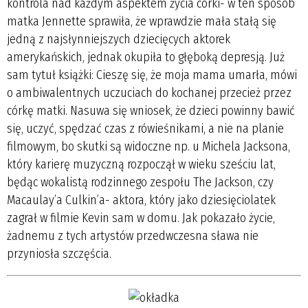
kontrola nad każdym aspektem życia córki- w ten sposób
matka Jennette sprawiła, że wprawdzie mała stałą się
jedną z najsłynniejszych dziecięcych aktorek
amerykańskich, jednak okupiła to głęboką depresją. Już
sam tytuł książki: Cieszę się, że moja mama umarła, mówi
o ambiwalentnych uczuciach do kochanej przecież przez
córkę matki. Nasuwa się wniosek, że dzieci powinny bawić
się, uczyć, spędzać czas z rówieśnikami, a nie na planie
filmowym, bo skutki są widoczne np. u Michela Jacksona,
który karierę muzyczną rozpoczął w wieku sześciu lat,
będąc wokalistą rodzinnego zespołu The Jackson, czy
Macaulay’a Culkin’a- aktora, który jako dziesięciolatek
zagrał w filmie Kevin sam w domu. Jak pokazało życie,
żadnemu z tych artystów przedwczesna sława nie
przyniosła szczęścia.