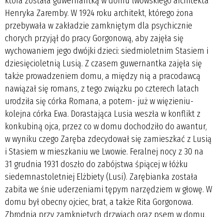
która została guwernantką w domu lwowskiego architekta
Henryka Zaremby. W 1924 roku architekt, którego żona
przebywała w zakładzie zamkniętym dla psychicznie
chorych przyjął do pracy Gorgonową, aby zajęła się
wychowaniem jego dwójki dzieci: siedmioletnim Stasiem i
dziesięcioletnią Lusią. Z czasem guwernantka zajęła się
także prowadzeniem domu, a między nią a pracodawcą
nawiązał się romans, z tego związku po czterech latach
urodziła się córka Romana, a potem- już w więzieniu-
kolejna córka Ewa. Dorastająca Lusia weszła w konflikt z
konkubiną ojca, przez co w domu dochodziło do awantur,
w wyniku czego Zaręba zdecydował się zamieszkać z Lusią
i Stasiem w mieszkaniu we Lwowie. Feralnej nocy z 30 na
31 grudnia 1931 doszło do zabójstwa śpiącej w łóżku
siedemnastoletniej Elżbiety (Lusi). Zarębianka została
zabita we śnie uderzeniami tępym narzędziem w głowę. W
domu był obecny ojciec, brat, a także Rita Gorgonowa.
Zbrodnia przy zamkniętych drzwiach oraz psem w domu,