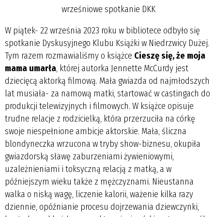
wrześniowe spotkanie DKK
W piątek- 22 września 2023 roku w bibliotece odbyło się
spotkanie Dyskusyjnego Klubu Książki w Niedrzwicy Dużej.
Tym razem rozmawialiśmy o książce
Cieszę się, że moja
mama umarła
, której autorka Jennette McCurdy jest
dziecięcą aktorką filmową. Mała gwiazda od najmłodszych
lat musiała- za namową matki, startować w castingach do
produkcji telewizyjnych i filmowych. W książce opisuje
trudne relacje z rodzicielką, która przerzuciła na córkę
swoje niespełnione ambicje aktorskie. Mała, śliczna
blondyneczka wrzucona w tryby show-biznesu, okupiła
gwiazdorską sławę zaburzeniami żywieniowymi,
uzależnieniami i toksyczną relacją z matką, a w
późniejszym wieku także z mężczyznami. Nieustanna
walka o niską wagę, liczenie kalorii, ważenie kilka razy
dziennie, opóźnianie procesu dojrzewania dziewczynki,