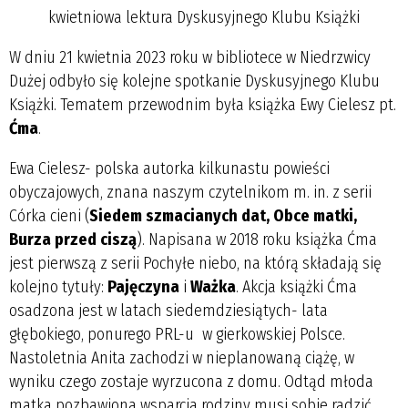
kwietniowa lektura Dyskusyjnego Klubu Książki
W dniu 21 kwietnia 2023 roku w bibliotece w Niedrzwicy
Dużej odbyło się kolejne spotkanie Dyskusyjnego Klubu
Książki. Tematem przewodnim była książka Ewy Cielesz pt.
Ćma
.
Ewa Cielesz- polska autorka kilkunastu powieści
obyczajowych, znana naszym czytelnikom m. in. z serii
Córka cieni (
Siedem szmacianych dat, Obce matki,
Burza przed ciszą
). Napisana w 2018 roku książka Ćma
jest pierwszą z serii Pochyłe niebo, na którą składają się
kolejno tytuły:
Pajęczyna
i
Ważka
. Akcja książki Ćma
osadzona jest w latach siedemdziesiątych- lata
głębokiego, ponurego PRL-u w gierkowskiej Polsce.
Nastoletnia Anita zachodzi w nieplanowaną ciążę, w
wyniku czego zostaje wyrzucona z domu. Odtąd młoda
matka pozbawiona wsparcia rodziny musi sobie radzić