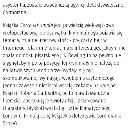
asystentki, zostaje wspólniczką agencji detektywistycznej
Cormorana.
Książka
Serce jak smoła
jest powieścią wielowątkową i
wielopostaciową, oprócz wątku kryminalnego pojawia się
temat wirtualnej rzeczywistości- gry, czaty, hejt w
Internecie- dla mnie temat mało interesujący, jakbym nie
znała dorobku pisarskiego J. K. Rowling, to na pewno nie
sięgnęłabym po tę pozycję. Jej kryminały nie należą do
najłatwiejszych w odbiorze- wydają się być
skomplikowane, wymagają wyrobienia czytelniczego.
Jednak zawsze z niecierpliwością czekamy na kolejne
książki Roberta Galbraitha, bo to prawdziwa uczta
literacka. Zaskakujące zwroty akcji, zróżnicowane
charaktery, błyskotliwe dialogi, w tle klimatycznego
Londynu, firmują serię książek o detektywie Cormoranie
Strike’u.