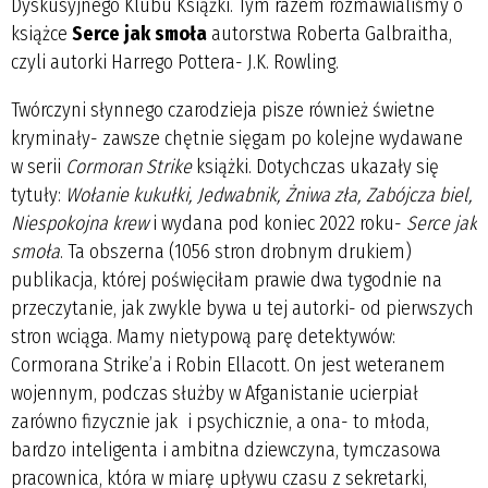
Dyskusyjnego Klubu Książki. Tym razem rozmawialiśmy o
książce
Serce jak smoła
autorstwa Roberta Galbraitha,
czyli autorki Harrego Pottera- J.K. Rowling.
Twórczyni słynnego czarodzieja pisze również świetne
kryminały- zawsze chętnie sięgam po kolejne wydawane
w serii
Cormoran Strike
książki. Dotychczas ukazały się
tytuły:
Wołanie kukułki, Jedwabnik, Żniwa zła, Zabójcza biel,
Niespokojna krew
i wydana pod koniec 2022 roku-
Serce jak
smoła
. Ta obszerna (1056 stron drobnym drukiem)
publikacja, której poświęciłam prawie dwa tygodnie na
przeczytanie, jak zwykle bywa u tej autorki- od pierwszych
stron wciąga. Mamy nietypową parę detektywów:
Cormorana Strike’a i Robin Ellacott. On jest weteranem
wojennym, podczas służby w Afganistanie ucierpiał
zarówno fizycznie jak i psychicznie, a ona- to młoda,
bardzo inteligenta i ambitna dziewczyna, tymczasowa
pracownica, która w miarę upływu czasu z sekretarki,