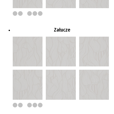
Załucze