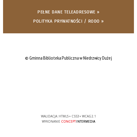
PEŁNE DANE TELEADRESOWE »
POLITYKA PRYWATNOŚCI / RODO »
© Gminna Biblioteka Publiczna w Niedrzwicy Dużej
WALIDACJA:
HTML5
+
CSS3
+
WCAG 2.1
WYKONANIE
CONCEPT
INTERMEDIA