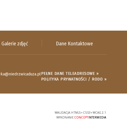
Galerie zdjęć
Dane Kontaktowe
PEŁNE DANE TELEADRESOWE »
eka@niedrzwicaduza.pl
POLITYKA PRYWATNOŚCI / RODO »
WALIDACJA:
HTML5
+
CSS3
+
WCAG 2.1
WYKONANIE
CONCEPT
INTERMEDIA