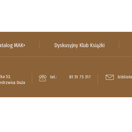
atalog MAK+
Dyskusyjny Klub Książki
cka 53,
tel.:
81 51 75 317
bibliot
edrzwica Duża