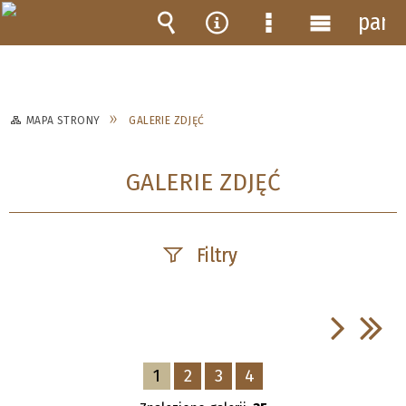
pane
Wyszukiwarka
Narzędzia
Menu
Menu
szczegółowe
główne
MAPA STRONY
GALERIE ZDJĘĆ
GALERIE ZDJĘĆ
Filtry
Fraza
1
2
3
4
Kategoria