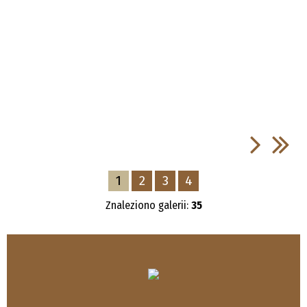
1
2
3
4
Znaleziono galerii:
35