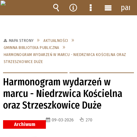
pane
Wyszukiwarka
Narzędzia
Menu
Menu
szczegółowe
główne
MAPA STRONY
AKTUALNOŚCI
GMINNA BIBLIOTEKA PUBLICZNA
HARMONOGRAM WYDARZEŃ W MARCU - NIEDRZWICA KOŚCIELNA ORAZ
STRZESZKOWICE DUŻE
Harmonogram wydarzeń w
marcu - Niedrzwica Kościelna
oraz Strzeszkowice Duże
09-03-2026
270
Archiwum