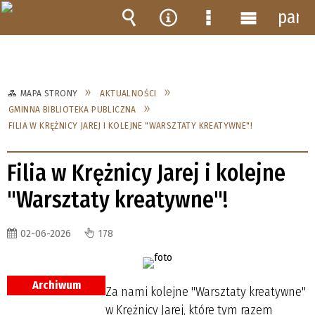
pane
Wyszukiwarka
Narzędzia
Menu
Menu
szczegółowe
główne
MAPA STRONY
AKTUALNOŚCI
GMINNA BIBLIOTEKA PUBLICZNA
FILIA W KRĘŻNICY JAREJ I KOLEJNE "WARSZTATY KREATYWNE"!
Filia w Krężnicy Jarej i kolejne
"Warsztaty kreatywne"!
02-06-2026
178
Archiwum
Za nami kolejne "Warsztaty kreatywne"
w Krężnicy Jarej, które tym razem