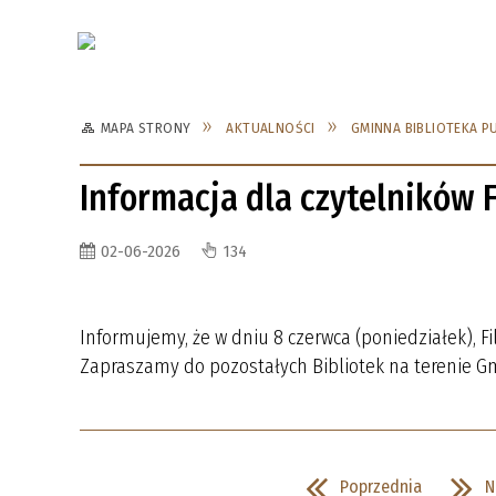
Aktualności
Kat
MAPA STRONY
AKTUALNOŚCI
GMINNA BIBLIOTEKA P
NIEDRZWICA DUŻA
SPOTKANIA DKK W 2026 ROKU
NIEDR
SPOTK
Informacja dla czytelników F
SPOTKANIA DKK W 2020 ROKU
SPOTK
02-06-2026
134
SPOTKANIA DKK W 2016 ROKU
SPOTK
SPOTKANIA DKK W 2012 ROKU
SPOTK
Informujemy, że w dniu 8 czerwca (poniedziałek), Fi
Zapraszamy do pozostałych Bibliotek na terenie G
SPOTKANIA DKK W 2008 ROKU
SPOTK
Poprzednia
N